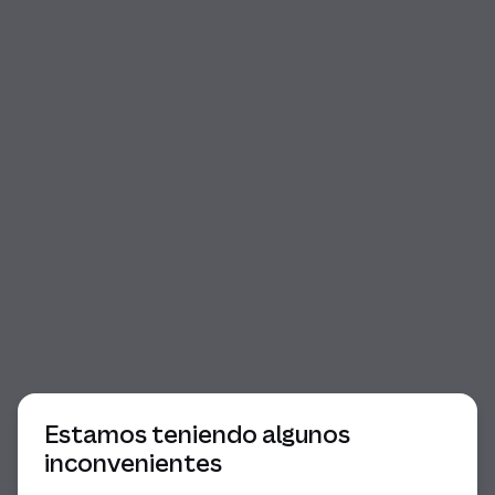
Comienzo del diálogo
Estamos teniendo algunos
inconvenientes